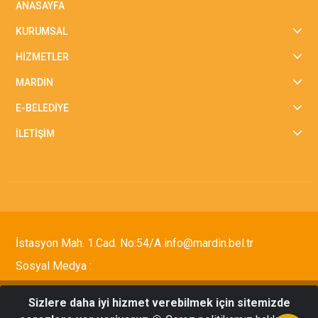
ANASAYFA
KURUMSAL
HİZMETLER
MARDİN
E-BELEDİYE
İLETİŞİM
İstasyon Mah. 1.Cad. No:54/A info@mardin.bel.tr
Sosyal Medya :
Sizlere daha iyi hizmet verebilmek için sitemizde
Tüm Hakları Saklıdır © 2021 Mardin Büyükşehir