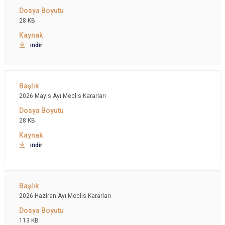
28 KB
indir
2026 Mayıs Ayı Meclis Kararları
28 KB
indir
2026 Haziran Ayı Meclis Kararları
113 KB