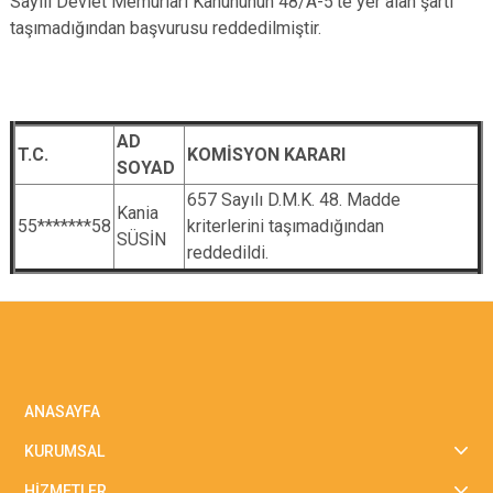
Sayılı Devlet Memurları Kanununun 48/A-5'te yer alan şartı
taşımadığından başvurusu reddedilmiştir.
AD
T.C.
KOMİSYON KARARI
SOYAD
657 Sayılı D.M.K. 48. Madde
Kania
55*******58
kriterlerini taşımadığından
SÜSİN
reddedildi.
ANASAYFA
KURUMSAL
HİZMETLER