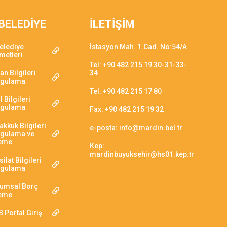
BELEDİYE
İLETİŞİM
elediye
İstasyon Mah. 1.Cad. No:54/A
metleri
Tel: +90 482 215 19 30-31-33-
an Bilgileri
34
rgulama
Tel: +90 482 215 17 80
l Bilgileri
rgulama
Fax: +90 482 215 19 32
akkuk Bilgileri
e-posta: info@mardin.bel.tr
gulama ve
eme
Kep:
mardinbuyuksehir@hs01.kep.tr
ilat Bilgileri
rgulama
umsal Borç
eme
 Portal Giriş