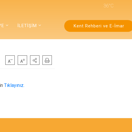
36°C
YE
İLETİŞİM
Kent Rehberi ve E-İmar
çin
Tıklayınız.