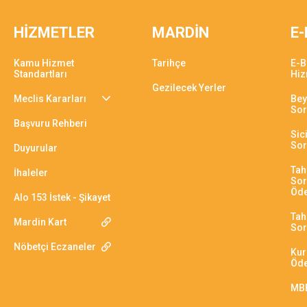
HİZMETLER
MARDİN
E-
Kamu Hizmet
Tarihçe
E-B
Standartları
Hiz
Gezilecek Yerler
Meclis Kararları
Bey
So
Başvuru Rehberi
Sici
So
Duyurular
Tah
İhaleler
Sor
Öd
Alo 153 İstek - Şikayet
Tahs
Mardin Kart
So
Nöbetçi Eczaneler
Kur
Öd
MBB