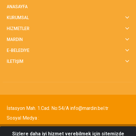
ANASAYFA
KURUMSAL
HİZMETLER
MARDİN
E-BELEDİYE
İLETİŞİM
İstasyon Mah. 1.Cad. No:54/A info@mardin.bel.tr
Sosyal Medya :
Sizlere daha iyi hizmet verebilmek için sitemizde