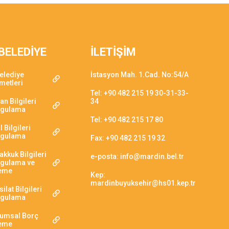
BELEDİYE
İLETİŞİM
elediye
İstasyon Mah. 1.Cad. No:54/A
metleri
Tel: +90 482 215 19 30-31-33-
an Bilgileri
34
rgulama
Tel: +90 482 215 17 80
l Bilgileri
rgulama
Fax: +90 482 215 19 32
akkuk Bilgileri
e-posta: info@mardin.bel.tr
gulama ve
eme
Kep:
mardinbuyuksehir@hs01.kep.tr
ilat Bilgileri
rgulama
umsal Borç
eme