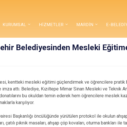
KURUMSAL
HİZMETLER
MARDİN
E-BELEDİ
ehir Belediyesinden Mesleki Eğitim
si, kentteki mesleki eğitimi güçlendirmek ve öğrencilere pratik
e imza attı. Belediye, Kızıltepe Mimar Sinan Mesleki ve Teknik An
onatılarını bu okuldan temin ederek hem öğrencilere meslek kaza
aklarla karşılıyor.
iresi Başkanlığı öncülüğünde yürütülen protokol ile okulun ahşa
ı, çatılı piknik masaları, ahşap çöp kovaları, oturma bankları ile 