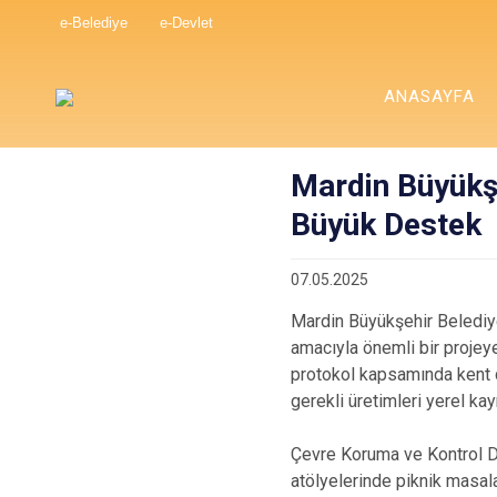
e-Belediye
e-Devlet
ANASAYFA
Mardin Büyükş
Büyük Destek
07.05.2025
Mardin Büyükşehir Belediye
amacıyla önemli bir projey
protokol kapsamında kent d
gerekli üretimleri yerel kayn
Çevre Koruma ve Kontrol Da
atölyelerinde piknik masalar