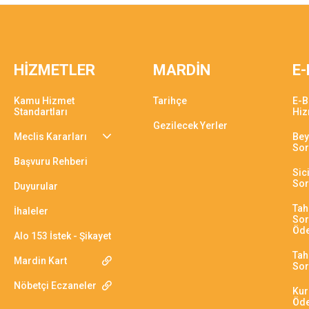
HİZMETLER
MARDİN
E-
Kamu Hizmet
Tarihçe
E-B
Standartları
Hiz
Gezilecek Yerler
Meclis Kararları
Bey
So
Başvuru Rehberi
Sici
So
Duyurular
Tah
İhaleler
Sor
Öd
Alo 153 İstek - Şikayet
Tahs
Mardin Kart
So
Nöbetçi Eczaneler
Kur
Öd