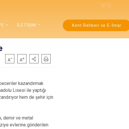
31°C
YE
İLETİŞİM
Kent Rehberi ve E-İmar
e
 beceriler kazandırmak
adolu Lisesi ile yaptığı
ndırıyor hem de şehir için
p, demir ve metal
taziye evlerine gönderilen