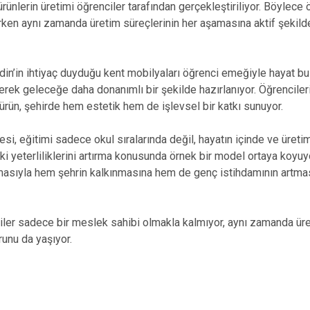
ünlerin üretimi öğrenciler tarafından gerçekleştiriliyor. Böylece öğ
ken aynı zamanda üretim süreçlerinin her aşamasına aktif şekilde
din’in ihtiyaç duyduğu kent mobilyaları öğrenci emeğiyle hayat bu
rek geleceğe daha donanımlı bir şekilde hazırlanıyor. Öğrenciler
 ürün, şehirde hem estetik hem de işlevsel bir katkı sunuyor.
i, eğitimi sadece okul sıralarında değil, hayatın içinde ve üretiml
ki yeterliliklerini artırma konusunda örnek bir model ortaya koyuyor
rılmasıyla hem şehrin kalkınmasına hem de genç istihdamının artma
ler sadece bir meslek sahibi olmakla kalmıyor, aynı zamanda ürett
unu da yaşıyor.