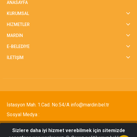
ANASAYFA
KURUMSAL
HİZMETLER
MARDİN
E-BELEDİYE
İLETİŞİM
İstasyon Mah. 1.Cad. No:54/A info@mardin.bel.tr
Sosyal Medya :
Sizlere daha iyi hizmet verebilmek için sitemizde
Tüm Hakları Saklıdır © 2021 Mardin Büyükşehir